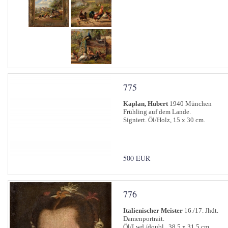
775
Kaplan, Hubert
1940 München
Frühling auf dem Lande.
Signiert. Öl/Holz, 15 x 30 cm.
500 EUR
776
Italienischer Meister
16./17. Jhdt.
Damenportrait.
Öl/Lwd./doubl., 38,5 x 31,5 cm.