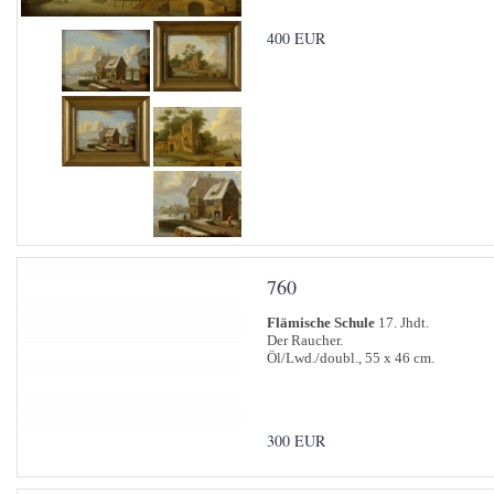
400 EUR
760
Flämische Schule
17. Jhdt.
Der Raucher.
Öl/Lwd./doubl., 55 x 46 cm.
300 EUR