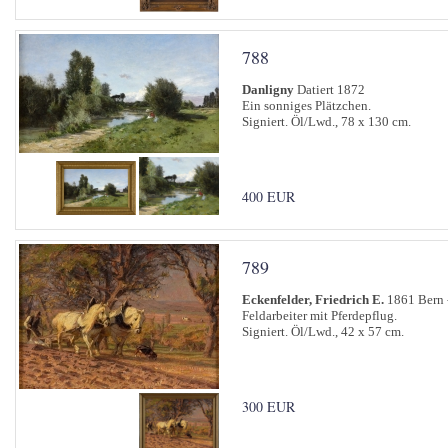
788
Danligny
Datiert 1872
Ein sonniges Plätzchen.
Signiert. Öl/Lwd., 78 x 130 cm.
400 EUR
789
Eckenfelder, Friedrich E.
1861 Bern 
Feldarbeiter mit Pferdepflug.
Signiert. Öl/Lwd., 42 x 57 cm.
300 EUR