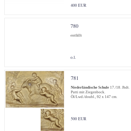
400 EUR
780
entfällt
o.l.
781
Niederländische Schule
17./18. Jhdt.
Putti mit Ziegenbock.
Öl/Lwd./doubl., 92 x 147 cm.
500 EUR