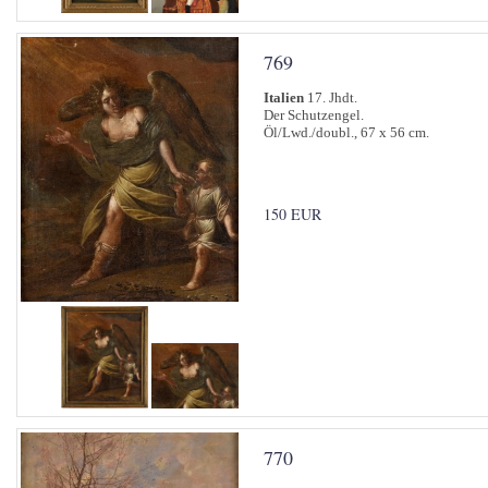
769
Italien
17. Jhdt.
Der Schutzengel.
Öl/Lwd./doubl., 67 x 56 cm.
150 EUR
770