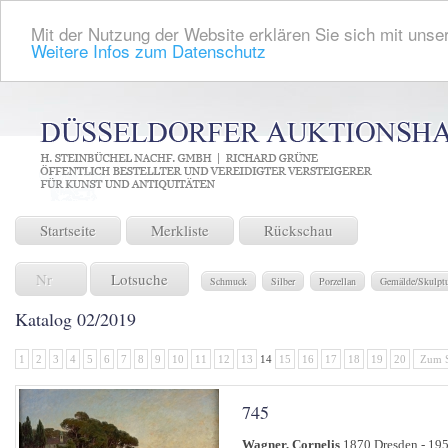
Mit der Nutzung der Website erklären Sie sich mit unser
Weitere Infos zum Datenschutz
Startseite
Merkliste
Rückschau
Lotsuche
Schmuck
Silber
Porzellan
Gemälde/Skulpt
Katalog 02/2019
1
2
3
4
5
6
7
8
9
10
11
12
13
14
15
16
17
18
19
20
Zum S
745
Wagner, Cornelis
1870 Dresden - 195