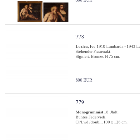
778
Lozica, Ivo
1910 Lumbarda - 1943 L
Stehender Frauenakt.
Signiert. Bronze. H 75 cm.
800 EUR
779
Monogrammist
18. Jhdt.
Buntes Federvieh.
Öl/Lwd./doubl., 100 x 126 cm.