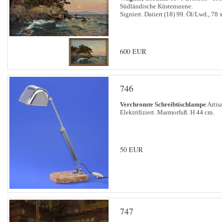
Südländische Küstenszene.
Signiert. Datiert (18) 99. Öl/Lwd., 78
600 EUR
746
Verchromte Schreibtischlampe
Artisa
Elektrifiziert. Marmorfuß. H 44 cm.
50 EUR
747