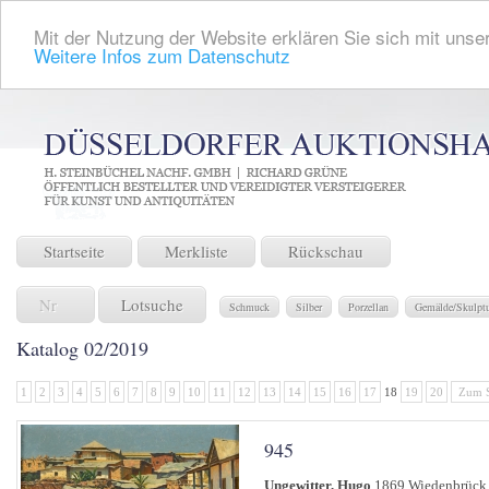
Mit der Nutzung der Website erklären Sie sich mit unser
Weitere Infos zum Datenschutz
Startseite
Merkliste
Rückschau
Lotsuche
Schmuck
Silber
Porzellan
Gemälde/Skulpt
Katalog 02/2019
1
2
3
4
5
6
7
8
9
10
11
12
13
14
15
16
17
18
19
20
Zum S
945
Ungewitter, Hugo
1869 Wiedenbrück 