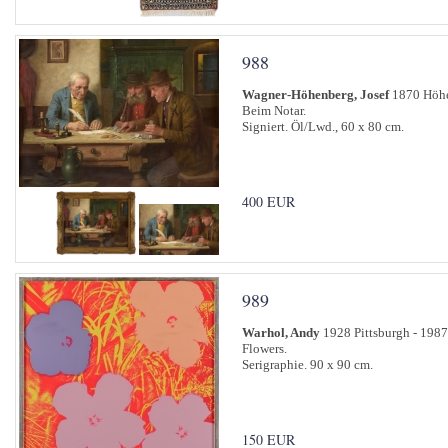
988
Wagner-Höhenberg, Josef
1870 Höhe
Beim Notar.
Signiert. Öl/Lwd., 60 x 80 cm.
400 EUR
989
Warhol, Andy
1928 Pittsburgh - 198
Flowers.
Serigraphie. 90 x 90 cm.
150 EUR