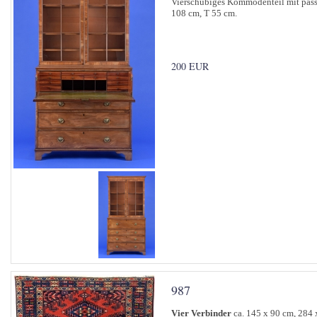
Vierschübiges Kommodenteil mit pass
108 cm, T 55 cm.
200 EUR
987
Vier Verbinder
ca. 145 x 90 cm, 284 