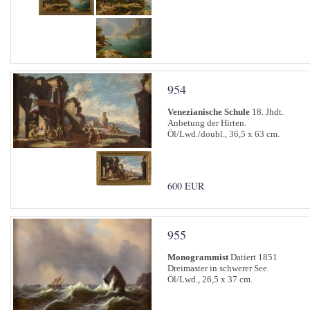
954
Venezianische Schule
18. Jhdt.
Anbetung der Hirten.
Öl/Lwd./doubl., 36,5 x 63 cm.
600 EUR
955
Monogrammist
Datiert 1851
Dreimaster in schwerer See.
Öl/Lwd., 26,5 x 37 cm.