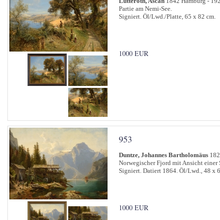
Lutteroth, Ascan
1842 Hamburg - 19
Partie am Nemi-See.
Signiert. Öl/Lwd./Platte, 65 x 82 cm.
1000 EUR
953
Duntze, Johannes Bartholomäus
1823
Norwegischer Fjord mit Ansicht einer
Signiert. Datiert 1864. Öl/Lwd., 48 x 
1000 EUR