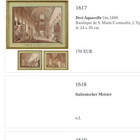
1617
Drei Aquarelle
Um 1800
Basilique de S. Marie/Cosmodin, L´Egl
Je 24 x 30 cm.
150 EUR
1618
Italienischer Meister
o.l.
1619