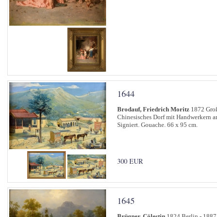
1644
Brodauf, Friedrich Moritz
1872 Groß
Chinesisches Dorf mit Handwerkern a
Signiert. Gouache. 66 x 95 cm.
300 EUR
1645
Brügner, Cölestin
1824 Berlin - 1887