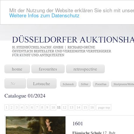
Mit der Nutzung der Website erklären Sie sich mit unser
Weitere Infos zum Datenschutz
home
favourites
retrospective
Lotsuche
Schmuck
Silber
Porzellan
Skulpturen/Möb
Catalogue 01/2024
1
2
3
4
5
6
7
8
9
10
11
12
13
14
15
16
page top
1601
Flämische Schule
17. Jhdt.