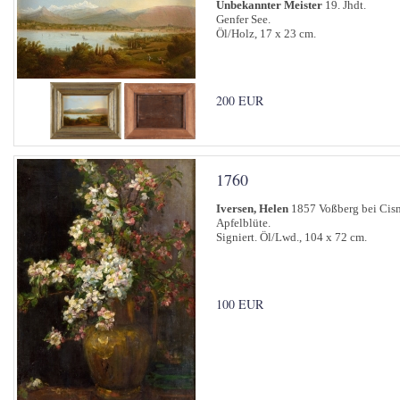
Unbekannter Meister
19. Jhdt.
Genfer See.
Öl/Holz, 17 x 23 cm.
200 EUR
1760
Iversen, Helen
1857 Voßberg bei Cism
Apfelblüte.
Signiert. Öl/Lwd., 104 x 72 cm.
100 EUR