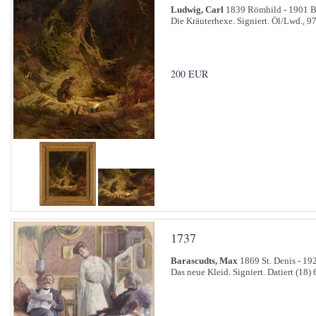
Ludwig, Carl
1839 Römhild - 1901 B
Die Kräuterhexe. Signiert. Öl/Lwd., 9
200 EUR
1737
Barascudts, Max
1869 St. Denis - 1
Das neue Kleid. Signiert. Datiert (18) 