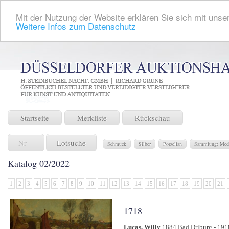
Mit der Nutzung der Website erklären Sie sich mit unser
Weitere Infos zum Datenschutz
Startseite
Merkliste
Rückschau
Lotsuche
Schmuck
Silber
Porzellan
Sammlung: Mech
Katalog 02/2022
1
2
3
4
5
6
7
8
9
10
11
12
13
14
15
16
17
18
19
20
21
1718
Lucas, Willy
1884 Bad Driburg - 191