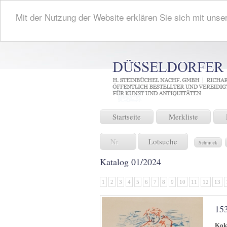
Mit der Nutzung der Website erklären Sie sich mit unse
Startseite
Merkliste
Lotsuche
Schmuck
Katalog 01/2024
1
2
3
4
5
6
7
8
9
10
11
12
13
15
Kok