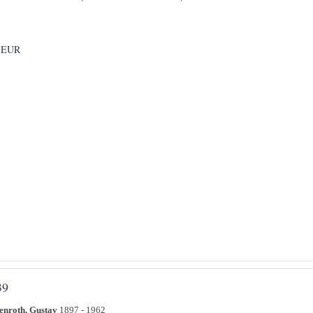
 EUR
39
enroth, Gustav
1897 - 1962