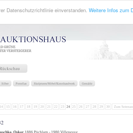
rer Datenschutzrichtlinie einverstanden.
Weitere Infos zum 
Rückschau
Silber
Porzellan
Skulpturen/Möbel/Kunsthandwerk
Gemälde
14
15
16
17
18
19
20
21
22
23
24
25
26
27
28
29
30
Zum Seitenan
32
oschka, Oskar
1886 Pöchlarn - 1980 Villeneuve