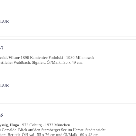
 EUR
37
cki, Viktor
1890 Kamieniec Podolski - 1980 Milanowek
stlicher Waldbach. Signiert. Öl/Malk., 35 x 49 cm.
 EUR
38
yssig, Hugo
1973 Coburg - 1933 München
 Gemälde. Blick auf den Starnberger See im Herbst. Stadtansicht.
iert. Betitelt. Öl/Lwd., 55 x 76 cm und Öl/Malk., 60 x 43 cm.