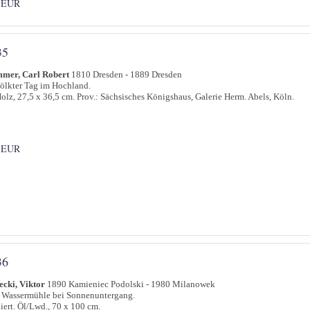
 EUR
35
mer, Carl Robert
1810 Dresden - 1889 Dresden
lkter Tag im Hochland.
olz, 27,5 x 36,5 cm. Prov.: Sächsisches Königshaus, Galerie Herm. Abels, Köln.
 EUR
36
cki, Viktor
1890 Kamieniec Podolski - 1980 Milanowek
 Wassermühle bei Sonnenuntergang.
iert. Öl/Lwd., 70 x 100 cm.