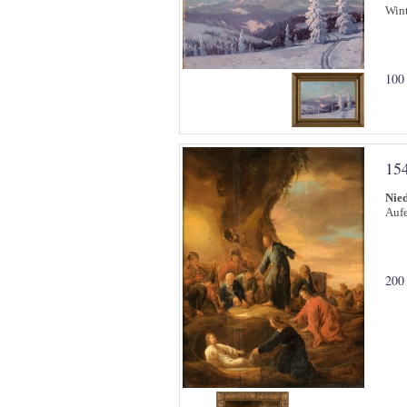
Wint
100
15
Nied
Aufe
200