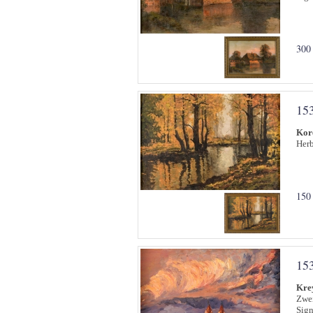
300
15
Kore
Herb
150
15
Kre
Zwei
Sign