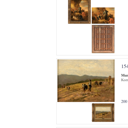
15
Mun
Korn
200