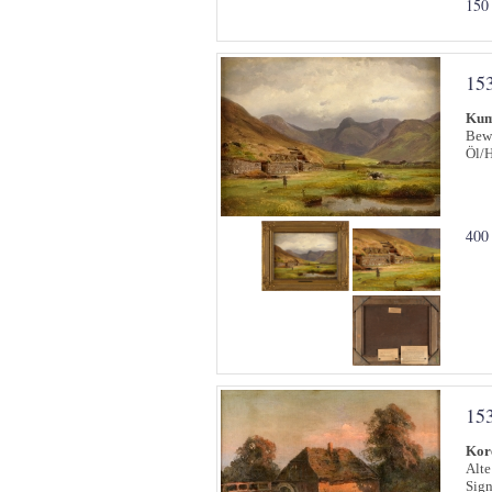
150
15
Kum
Bewö
Öl/H
400
15
Kore
Alte
Sign