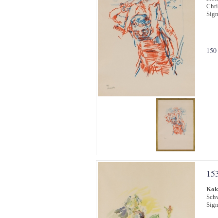
Chri
Sign
150
15
Kok
Schw
Sign