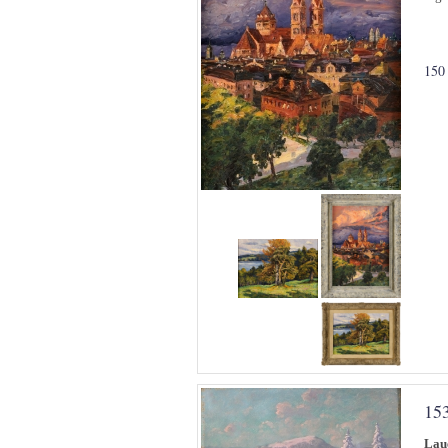
150
15
Lau