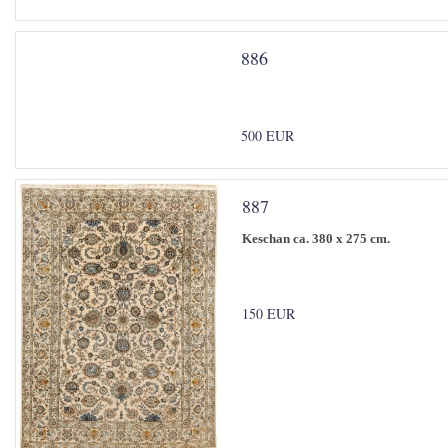
886
500 EUR
887
Keschan ca. 380 x 275 cm.
150 EUR