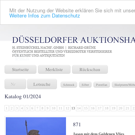
Mit der Nutzung der Website erklären Sie sich mit unser
Weitere Infos zum Datenschutz
Startseite
Merkliste
Rückschau
Lotsuche
Schmuck
Silber
Porzellan
Skulpturen/Möb
Katalog 01/2024
1
2
3
4
5
6
7
8
9
10
11
12
13
14
15
16
17
18
19
20
21
2
871
Jason mit dem Goldenen Vlies