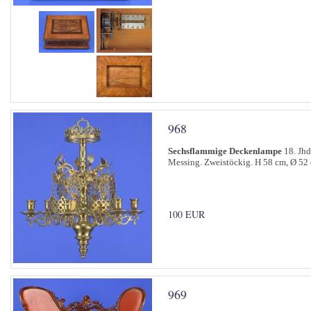
968
Sechsflammige Deckenlampe
18. Jhd
Messing. Zweistöckig. H 58 cm, Ø 52
100 EUR
969