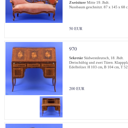
Zweisitzer
Mitte 19. Jhdt.
Nussbaum geschnitzt. 87 x 145 x 68 
50 EUR
970
Sekretär
Südwestdeutsch, 18. Jhdt.
Dreischübig und zwei Türen. Klappplat
Edelhölzer. H 103 cm, B 104 cm, T 52
200 EUR