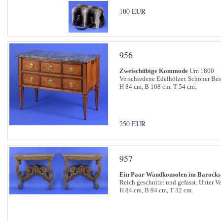
100 EUR
956
Zweischübige Kommode
Um 1800
Verschiedene Edelhölzer. Schöner Bes
H 84 cm, B 108 cm, T 54 cm.
250 EUR
957
Ein Paar Wandkonsolen im Barockst
Reich geschnitzt und gefasst. Unter V
H 84 cm, B 94 cm, T 32 cm.