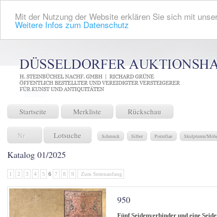
Mit der Nutzung der Website erklären Sie sich mit unser
Weitere Infos zum Datenschutz
Startseite
Merkliste
Rückschau
Lotsuche
Schmuck
Silber
Porzellan
Skulpturen/Möb
Katalog 01/2025
1
2
3
4
5
6
7
8
9
Zum Seitenanfang
950
Fünf Seidenverbinder und eine Seide