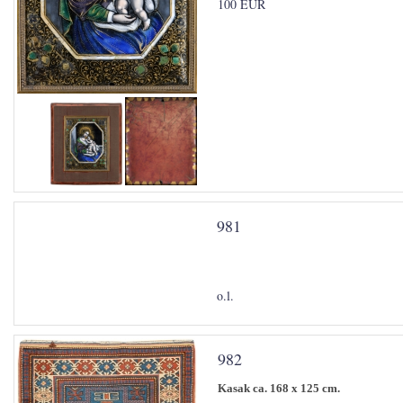
100 EUR
981
o.l.
982
Kasak ca. 168 x 125 cm.