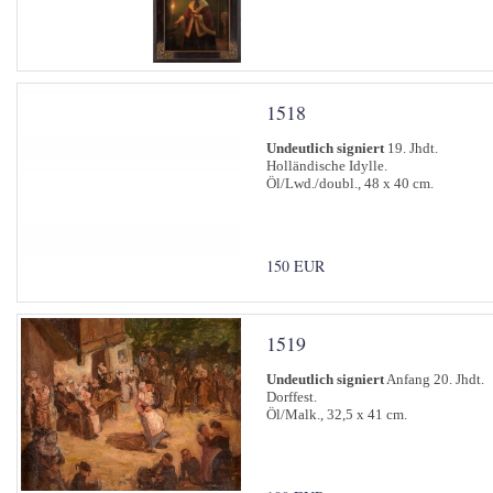
1518
Undeutlich signiert
19. Jhdt.
Holländische Idylle.
Öl/Lwd./doubl., 48 x 40 cm.
150 EUR
1519
Undeutlich signiert
Anfang 20. Jhdt.
Dorffest.
Öl/Malk., 32,5 x 41 cm.