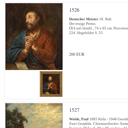
1526
Deutscher Meister
18. Jhdt.
Der reuige Petrus.
Öl/Lwd./doubl., 74 x 65 cm. Provenien
224. Abgebildet S. 55.
200 EUR
1527
Wolde, Paul
1885 Köln - 1948 Geesth
Zwei Gemälde. Chiemseefischer. Somm