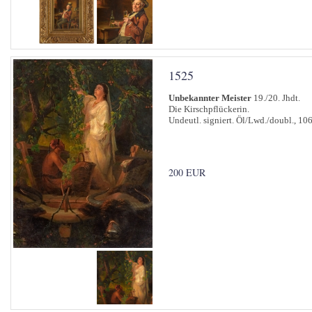
1525
Unbekannter Meister
19./20. Jhdt.
Die Kirschpflückerin.
Undeutl. signiert. Öl/Lwd./doubl., 10
200 EUR