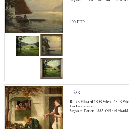
Signiert. Öl/Lwd., 96 x 96 cm bzw. 42
100 EUR
1528
Ritter, Eduard
1808 Wien - 1853 Wie
Der Gemüsestand.
Signiert. Datiert 1835. Öl/Lwd./doubl.