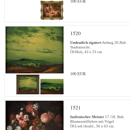
100 EUR
1520
Undeutlich signiert
Anfang 20.Jhdt.
Stadtansicht.
Öl/Holz, 43 x 53 cm.
100 EUR
1521
Italienischer Meister
17./18. Jhdt.
Blumenstillleben mit Vögel.
Öl/Lwd./doubl., 56 x 63 cm.