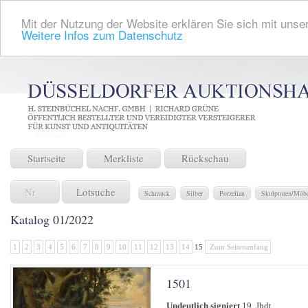
Mit der Nutzung der Website erklären Sie sich mit unser
Weitere Infos zum Datenschutz
Startseite
Merkliste
Rückschau
Lotsuche
Schmuck
Silber
Porzellan
Skulpturen/Möb
Katalog 01/2022
1
2
3
4
5
6
7
8
9
10
11
12
13
14
15
Zum Seitenanfang
1501
Undeutlich signiert
19. Jhdt.