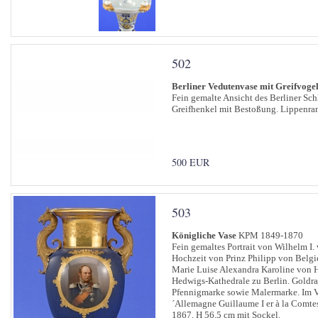
502
Berliner Vedutenvase mit Greifvog
Fein gemalte Ansicht des Berliner Sc
Greifhenkel mit Bestoßung. Lippenrand
500 EUR
503
Königliche Vase
KPM 1849-1870
Fein gemaltes Portrait von Wilhelm I.
Hochzeit von Prinz Philipp von Belgi
Marie Luise Alexandra Karoline von H
Hedwigs-Kathedrale zu Berlin. Goldra
Pfennigmarke sowie Malermarke. Im Va
´Allemagne Guillaume I er à la Comtes
1867. H 56,5 cm mit Sockel.