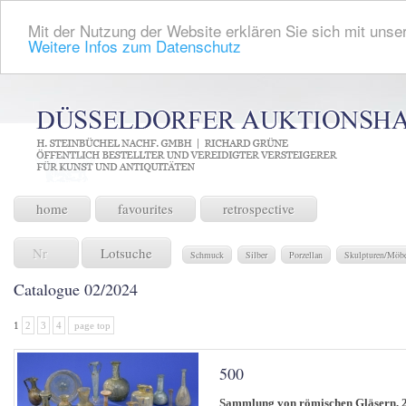
Mit der Nutzung der Website erklären Sie sich mit unser
Weitere Infos zum Datenschutz
home
favourites
retrospective
Lotsuche
Schmuck
Silber
Porzellan
Skulpturen/Möb
Catalogue 02/2024
1
2
3
4
page top
500
Sammlung von römischen Gläsern, 2