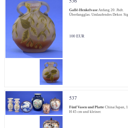
536
Gallé-Henkelvase
Anfang 20. Jhdt.
Überfangglas. Umlaufendes Dekor. Sig
100 EUR
537
Fünf Vasen und Platte
China/Japan, 19
H 45 cm und kleiner.