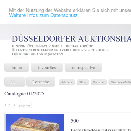
Mit der Nutzung der Website erklären Sie sich mit unser
Weitere Infos zum Datenschutz
home
favourites
retrospective
Lotsuche
Schmuck
Silber
Porzellan
Skulpturen/Möb
Catalogue 01/2025
1
2
3
page top
500
Große Deckeldose mit vergoldeter 