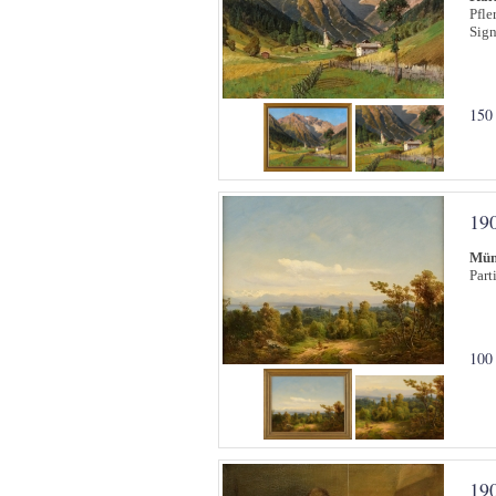
Pfle
Sign
150
19
Mün
Part
100
19