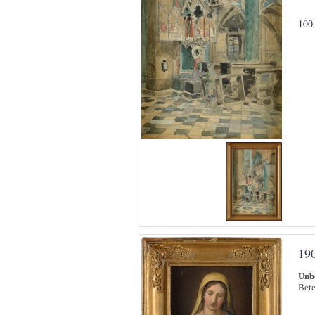
100
19
Unb
Bete