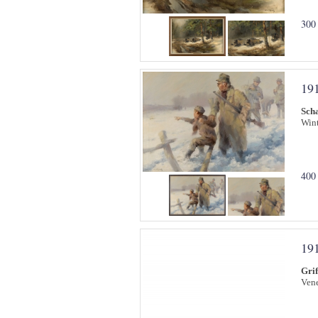
300
19
Sch
Wint
400
19
Grif
Vene