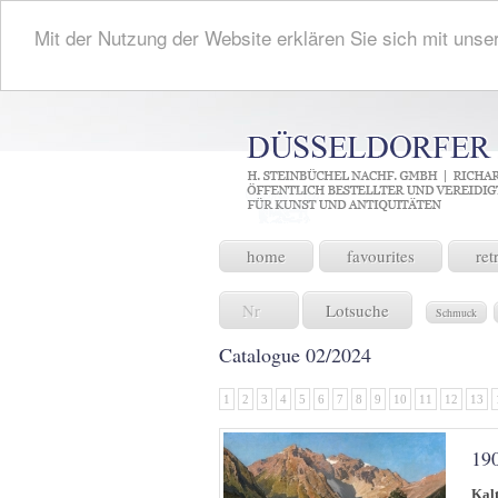
Mit der Nutzung der Website erklären Sie sich mit unse
home
favourites
ret
Lotsuche
Schmuck
Catalogue 02/2024
1
2
3
4
5
6
7
8
9
10
11
12
13
19
Kal