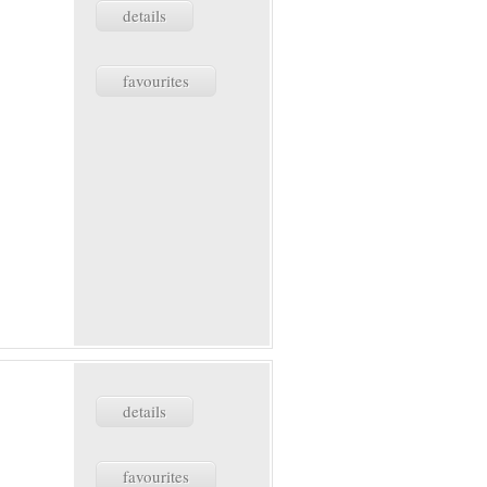
details
favourites
details
favourites