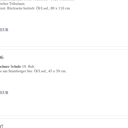
rscher Tribulaun.
iert. Rückseite betitelt. Öl/Lwd., 80 x 110 cm.
 EUR
06
chner Schule
19. Jhdt.
ie am Starnberger See. Öl/Lwd., 45 x 59 cm.
 EUR
07