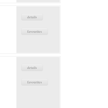
details
favourites
details
favourites