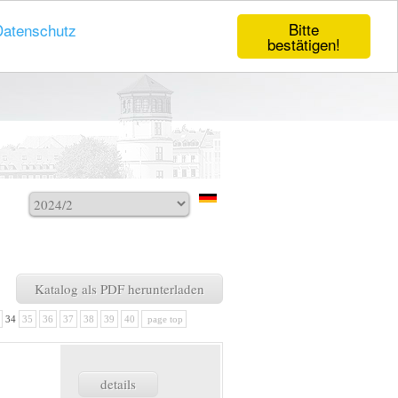
Bitte
Datenschutz
bestätigen!
Katalog als PDF herunterladen
34
35
36
37
38
39
40
page top
details