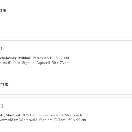
EUR
10
chalovsky, Mikhail Petrovich
1906 - 2000
enstillleben. Signiert. Aquarell. 50 x 73 cm.
 EUR
11
atz, Manfred
1925 Bad Stepenitz - 2004 Meerbusch
arzwild im Winterwald. Signiert. Öl/Lwd., 60 x 90 cm.