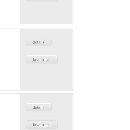
details
favourites
details
favourites