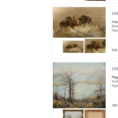
19
Sch
Käm
Sign
500
19
Pipp
Vorf
Sign
300