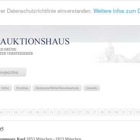
rer Datenschutzrichtlinie einverstanden.
Weitere Infos zum 
rospective
Silber
Porzellan
Skulpturen/Möbel/Kunsthandwerk
Gemälde
14
15
16
17
18
19
20
21
22
23
24
25
26
27
28
29
30
31
32
33
05
tenmoser, Karl
1853 München - 1923 München