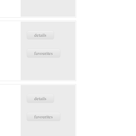
details
favourites
details
favourites