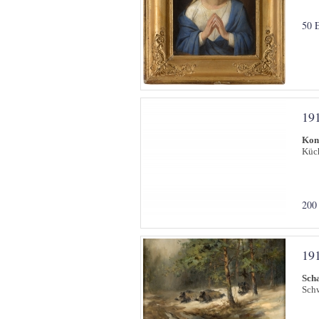
50 
19
Kon
Küch
200
19
Sch
Schw