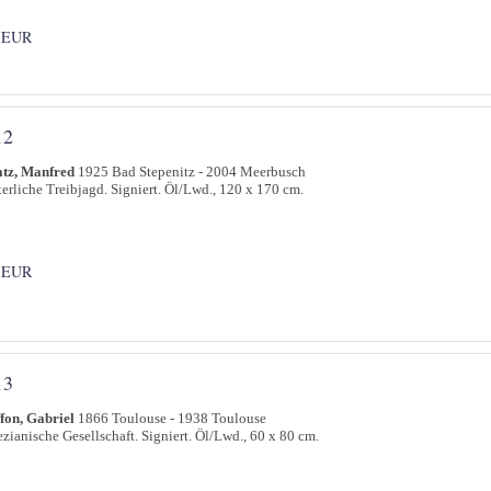
 EUR
12
atz, Manfred
1925 Bad Stepenitz - 2004 Meerbusch
erliche Treibjagd. Signiert. Öl/Lwd., 120 x 170 cm.
 EUR
13
fon, Gabriel
1866 Toulouse - 1938 Toulouse
zianische Gesellschaft. Signiert. Öl/Lwd., 60 x 80 cm.