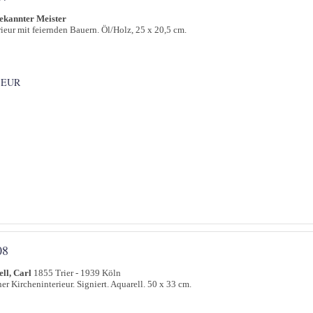
ekannter Meister
rieur mit feiernden Bauern. Öl/Holz, 25 x 20,5 cm.
 EUR
08
ll, Carl
1855 Trier - 1939 Köln
er Kircheninterieur. Signiert. Aquarell. 50 x 33 cm.