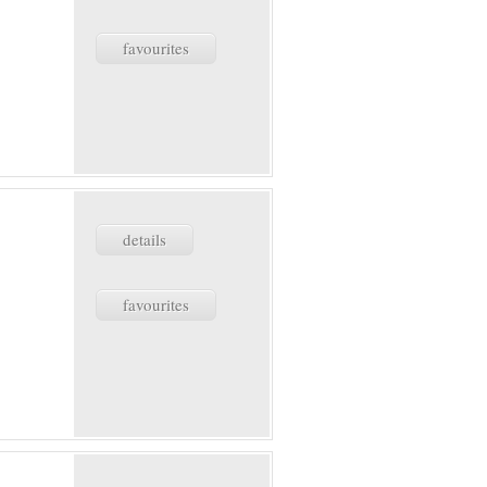
favourites
details
favourites