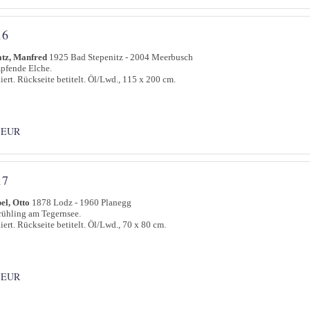
16
atz, Manfred
1925 Bad Stepenitz - 2004 Meerbusch
pfende Elche.
iert. Rückseite betitelt. Öl/Lwd., 115 x 200 cm.
 EUR
17
el, Otto
1878 Lodz - 1960 Planegg
rühling am Tegernsee.
iert. Rückseite betitelt. Öl/Lwd., 70 x 80 cm.
 EUR