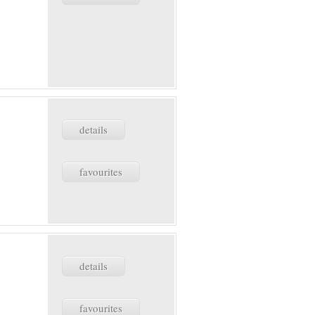
details
favourites
details
favourites