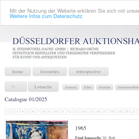
Mit der Nutzung der Website erklären Sie sich mit unser
Weitere Infos zum Datenschutz
home
favourites
retrospective
Lotsuche
Schmuck
Silber
Porzellan
Skulpturen/Möb
Catalogue 01/2025
1
2
3
4
5
6
7
8
9
10
11
12
13
14
15
16
17
18
19
20
21
1965
Fünf Aquarelle
20. Jhdt.