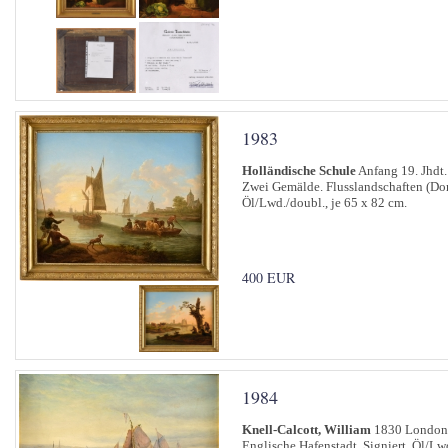
1983
Holländische Schule
Anfang 19. Jhdt.
Zwei Gemälde. Flusslandschaften (Dor
Öl/Lwd./doubl., je 65 x 82 cm.
400 EUR
1984
Knell-Calcott, William
1830 London
Englische Hafenstadt. Signiert. Öl/Lw