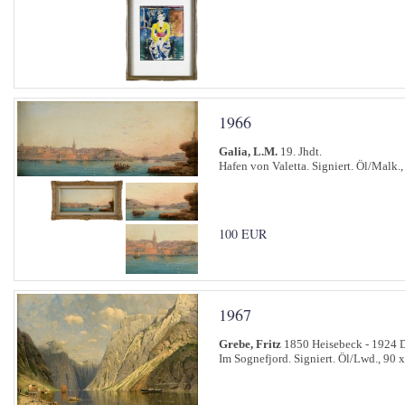
1966
Galia, L.M.
19. Jhdt.
Hafen von Valetta. Signiert. Öl/Malk.,
100 EUR
1967
Grebe, Fritz
1850 Heisebeck - 1924 D
Im Sognefjord. Signiert. Öl/Lwd., 90 