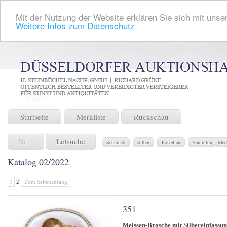
Mit der Nutzung der Website erklären Sie sich mit unser
Weitere Infos zum Datenschutz
Startseite
Merkliste
Rückschau
Lotsuche
Schmuck
Silber
Porzellan
Sammlung: Mech
Katalog 02/2022
1
2
Zum Seitenanfang
351
Meissen-Brosche mit Silbereinfassu