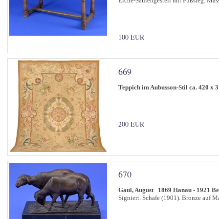
Eiche-Säulengestell mit Fußsteg. Mass
100 EUR
669
Teppich im Aubusson-Stil ca. 420 x 
200 EUR
670
Gaul, August 1869 Hanau - 1921 Be
Signiert. Schafe (1901). Bronze auf M