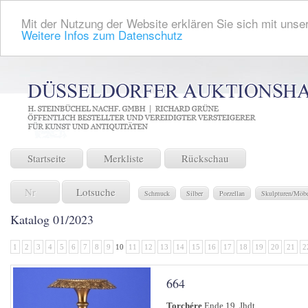
Mit der Nutzung der Website erklären Sie sich mit unser
Weitere Infos zum Datenschutz
Startseite
Merkliste
Rückschau
Lotsuche
Schmuck
Silber
Porzellan
Skulpturen/Möb
Katalog 01/2023
1
2
3
4
5
6
7
8
9
10
11
12
13
14
15
16
17
18
19
20
21
2
664
Torchére
Ende 19. Jhdt.