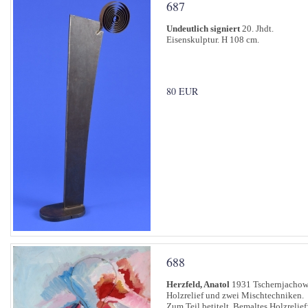
687
Undeutlich signiert
20. Jhdt.
Eisenskulptur. H 108 cm.
80 EUR
688
Herzfeld, Anatol
1931 Tschernjachow
Holzrelief und zwei Mischtechniken.
Zum Teil betitelt. Bemaltes Holzrelief