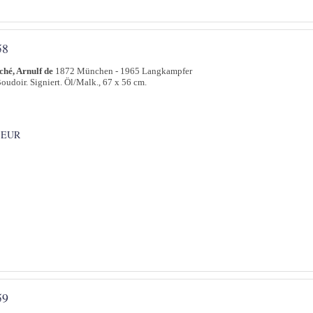
58
hé, Arnulf de
1872 München - 1965 Langkampfer
oudoir. Signiert. Öl/Malk., 67 x 56 cm.
 EUR
59