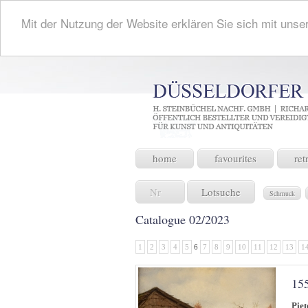
Mit der Nutzung der Website erklären Sie sich mit unse
home
favourites
ret
Lotsuche
Schmuck
Catalogue 02/2023
1
2
3
4
5
6
7
8
9
10
11
12
13
1
15
Piet