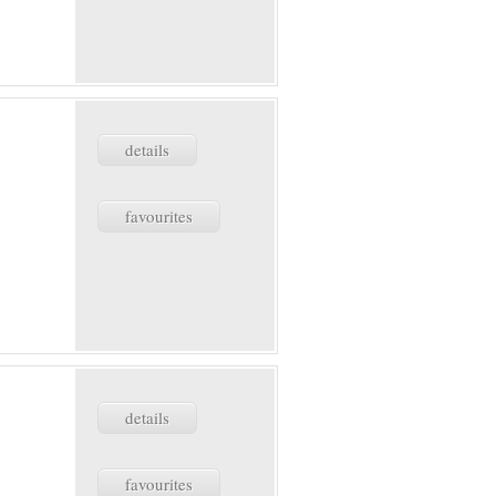
details
favourites
details
favourites