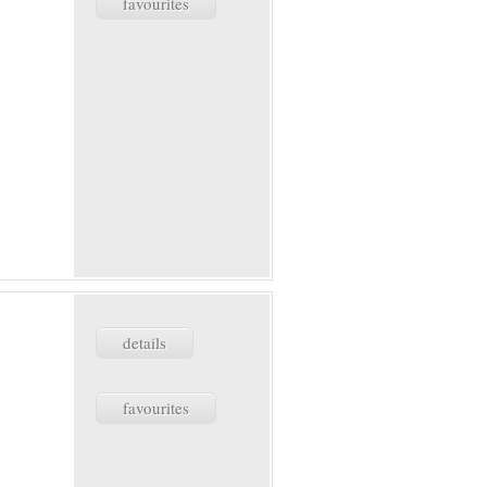
favourites
details
favourites