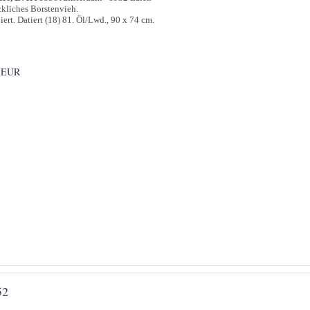
kliches Borstenvieh.
iert. Datiert (18) 81. Öl/Lwd., 90 x 74 cm.
 EUR
52