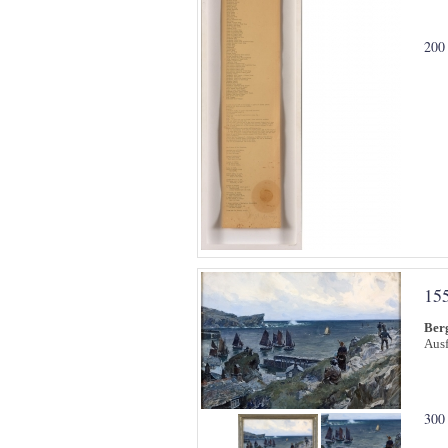
200
15
Ber
Ausf
300