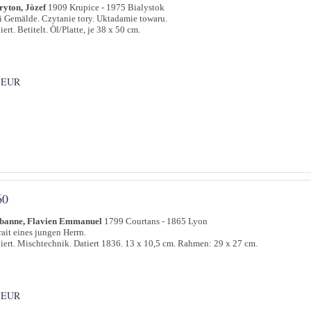
yton, Jòzef
1909 Krupice - 1975 Bialystok
 Gemälde. Czytanie tory. Uktadamie towaru.
iert. Betitelt. Öl/Platte, je 38 x 50 cm.
 EUR
60
banne, Flavien Emmanuel
1799 Courtans - 1865 Lyon
rait eines jungen Herrn.
iert. Mischtechnik. Datiert 1836. 13 x 10,5 cm. Rahmen: 29 x 27 cm.
 EUR