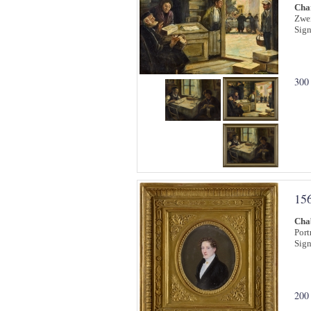
Char
Zwei
Sign
300
15
Cha
Port
Sign
200