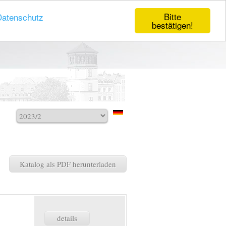
Bitte
Datenschutz
bestätigen!
Katalog als PDF herunterladen
details