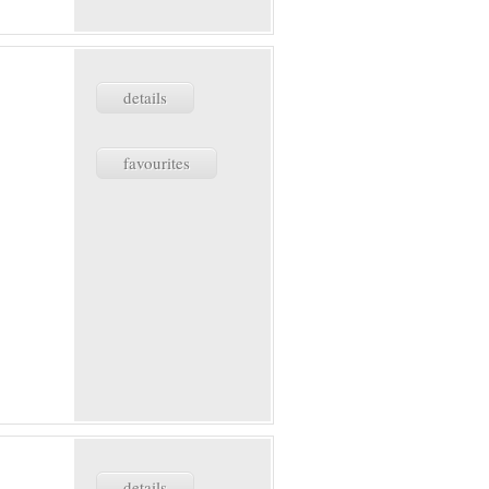
details
favourites
details