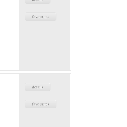
favourites
details
favourites