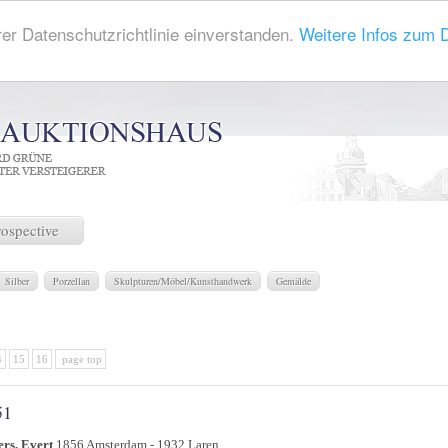
rer Datenschutzrichtlinie einverstanden.
Weitere Infos zum 
rospective
Silber
Porzellan
Skulpturen/Möbel/Kunsthandwerk
Gemälde
4
15
16
page top
51
ers, Evert
1856 Amsterdam - 1932 Laren