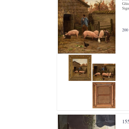
Glüc
Sign
200
15