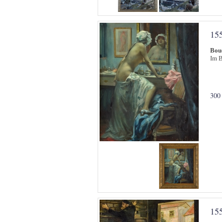
15
Bouc
Im B
300
15