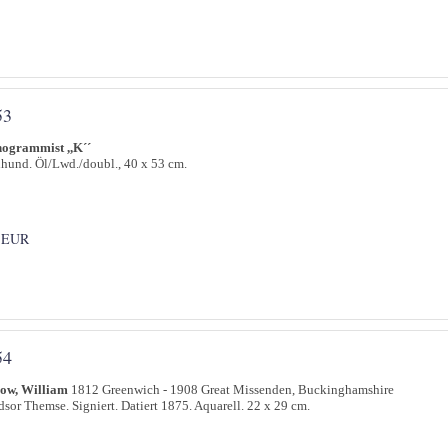
53
ogrammist ,,K´´
hund. Öl/Lwd./doubl., 40 x 53 cm.
 EUR
54
low, William
1812 Greenwich - 1908 Great Missenden, Buckinghamshire
sor Themse. Signiert. Datiert 1875. Aquarell. 22 x 29 cm.