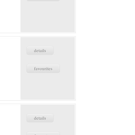
details
favourites
details