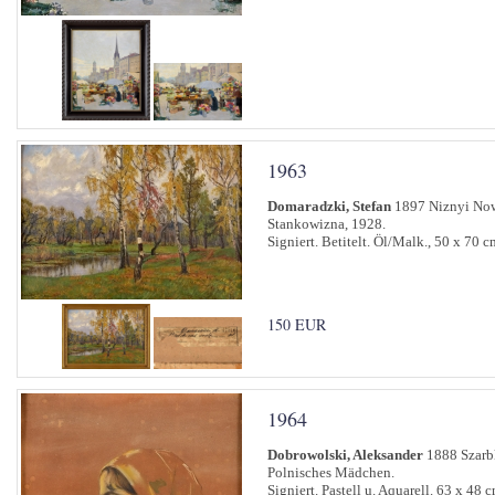
1963
Domaradzki, Stefan
1897 Niznyi Now
Stankowizna, 1928.
Signiert. Betitelt. Öl/Malk., 50 x 70 c
150 EUR
1964
Dobrowolski, Aleksander
1888 Szarb
Polnisches Mädchen.
Signiert. Pastell u. Aquarell. 63 x 48 c