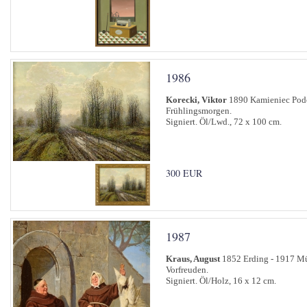
1986
Korecki, Viktor
1890 Kamieniec Podo
Frühlingsmorgen.
Signiert. Öl/Lwd., 72 x 100 cm.
300 EUR
1987
Kraus, August
1852 Erding - 1917 M
Vorfreuden.
Signiert. Öl/Holz, 16 x 12 cm.