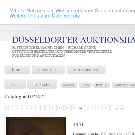
Mit der Nutzung der Website erklären Sie sich mit unser
Weitere Infos zum Datenschutz
home
favourites
retrospective
Lotsuche
Schmuck
Silber
Porzellan
Sammlung: Mech
Catalogue 02/2022
1
2
3
4
5
6
7
8
9
10
11
12
13
14
15
16
17
18
page top
1951
Cignani, Carlo
1628 Bologna - 1719 