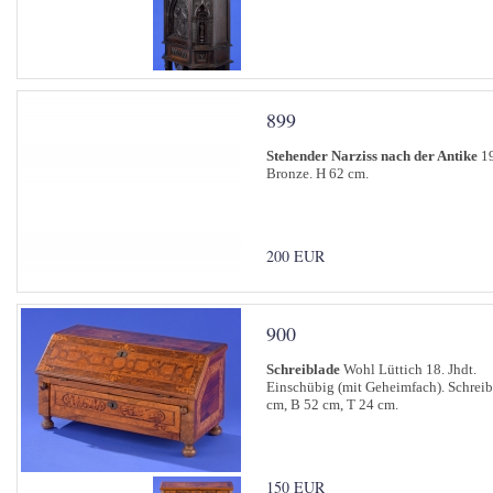
899
Stehender Narziss nach der Antike
19
Bronze. H 62 cm.
200 EUR
900
Schreiblade
Wohl Lüttich 18. Jhdt.
Einschübig (mit Geheimfach). Schreibk
cm, B 52 cm, T 24 cm.
150 EUR