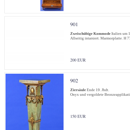
901
Zweischübige Kommode
Italien um 
Allseitig intarsiert. Marmorplatte. H 
200 EUR
902
Ziersäule
Ende 19. Jhdt.
Onyx und vergoldete Bronzeapplikati
150 EUR