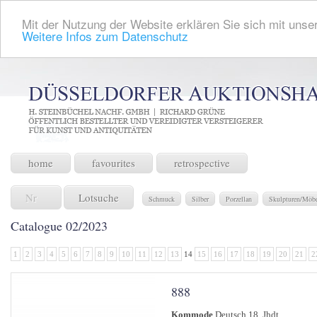
Mit der Nutzung der Website erklären Sie sich mit unser
Weitere Infos zum Datenschutz
home
favourites
retrospective
Lotsuche
Schmuck
Silber
Porzellan
Skulpturen/Möb
Catalogue 02/2023
1
2
3
4
5
6
7
8
9
10
11
12
13
14
15
16
17
18
19
20
21
2
888
Kommode
Deutsch 18. Jhdt.