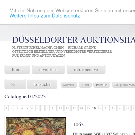
Mit der Nutzung der Website erklären Sie sich mit unser
Weitere Infos zum Datenschutz
home
favourites
retrospective
Lotsuche
Schmuck
Silber
Porzellan
Skulpturen/Möb
Catalogue 01/2023
1
2
3
4
5
6
7
8
9
10
11
12
13
14
15
16
17
18
19
20
21
2
1063
Deutzmann, Willi
1897 Solingen - 1