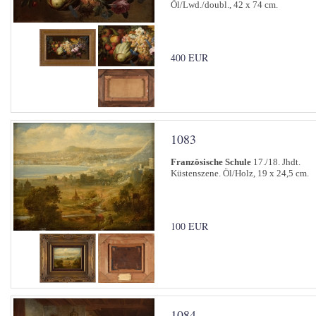
Öl/Lwd./doubl., 42 x 74 cm.
400 EUR
1083
Französische Schule
17./18. Jhdt.
Küstenszene. Öl/Holz, 19 x 24,5 cm.
100 EUR
1084