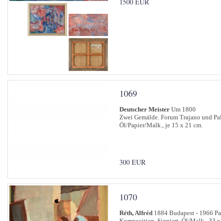
1500 EUR
1069
Deutscher Meister
Um 1800
Zwei Gemälde. Forum Trajano und Pal
Öl/Papier/Malk., je 15 x 21 cm.
300 EUR
1070
Réth, Alfréd
1884 Budapest - 1966 Pa
Komposition. Signiert. Öl/Malk., 33 x