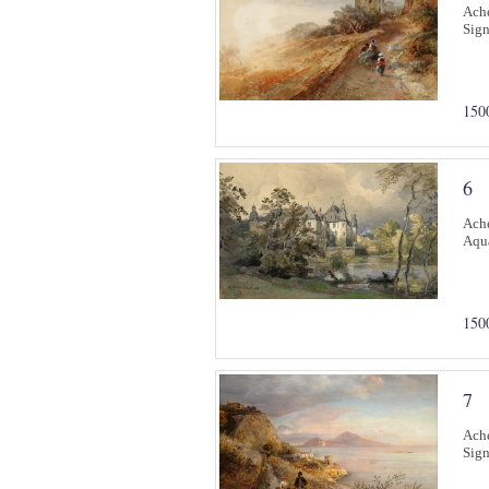
Ache
Sign
150
6
Ache
Aqua
150
7
Ache
Sign