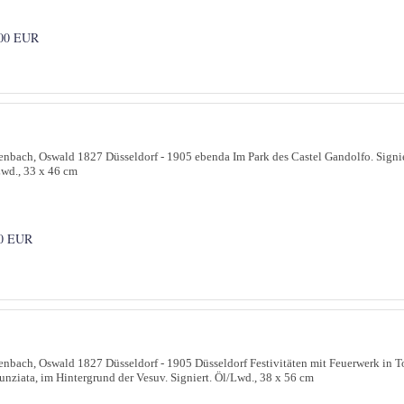
00 EUR
nbach, Oswald 1827 Düsseldorf - 1905 ebenda Im Park des Castel Gandolfo. Signie
wd., 33 x 46 cm
0 EUR
nbach, Oswald 1827 Düsseldorf - 1905 Düsseldorf Festivitäten mit Feuerwerk in To
nziata, im Hintergrund der Vesuv. Signiert. Öl/Lwd., 38 x 56 cm