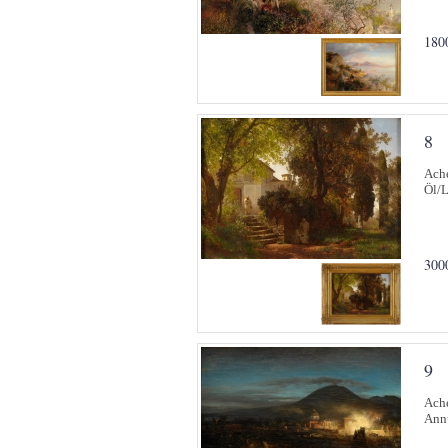
180
8
Ache
Öl/L
300
9
Ache
Annu