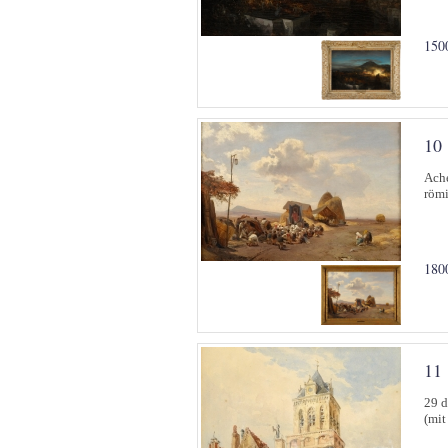
150
10
Ache
römi
180
11
29 d
(mit