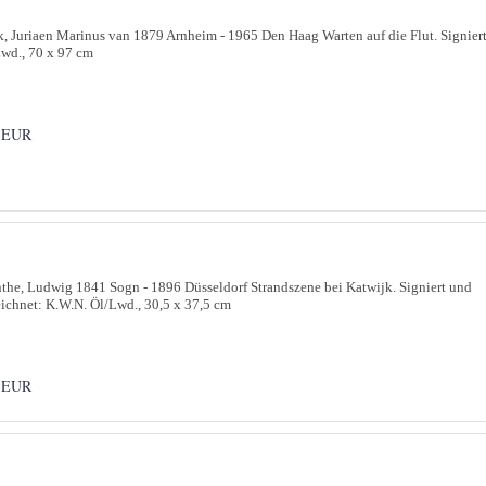
, Juriaen Marinus van 1879 Arnheim - 1965 Den Haag Warten auf die Flut. Signiert
wd., 70 x 97 cm
 EUR
he, Ludwig 1841 Sogn - 1896 Düsseldorf Strandszene bei Katwijk. Signiert und
ichnet: K.W.N. Öl/Lwd., 30,5 x 37,5 cm
 EUR