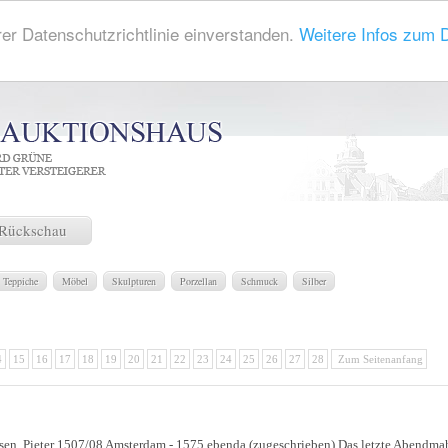
rer Datenschutzrichtlinie einverstanden.
Weitere Infos zum 
Rückschau
Teppiche
Möbel
Skulpturen
Porzellan
Schmuck
Silber
4
15
16
17
18
19
20
21
22
23
24
25
26
27
28
Zum Seitenanfang
sen, Pieter 1507/08 Amsterdam - 1575 ebenda (zugeschrieben) Das letzte Abendmah