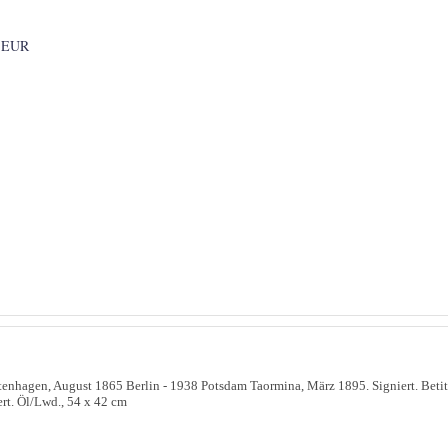
 EUR
enhagen, August 1865 Berlin - 1938 Potsdam Taormina, März 1895. Signiert. Betit
ert. Öl/Lwd., 54 x 42 cm