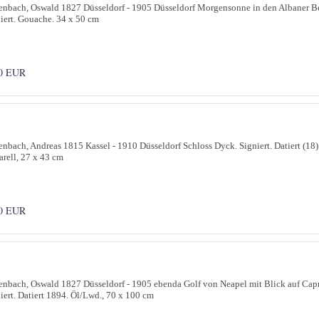
nbach, Oswald 1827 Düsseldorf - 1905 Düsseldorf Morgensonne in den Albaner B
iert. Gouache. 34 x 50 cm
0 EUR
nbach, Andreas 1815 Kassel - 1910 Düsseldorf Schloss Dyck. Signiert. Datiert (18)
rell, 27 x 43 cm
0 EUR
nbach, Oswald 1827 Düsseldorf - 1905 ebenda Golf von Neapel mit Blick auf Capr
iert. Datiert 1894. Öl/Lwd., 70 x 100 cm