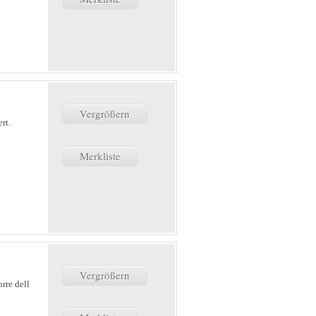
Vergrößern
rt.
Merkliste
Vergrößern
rre dell