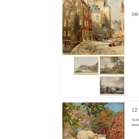
200
12
Acht
dati