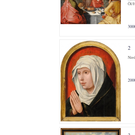
Öl/H
300
2
Nied
200