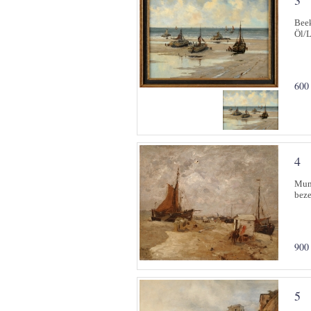
3
Beek
Öl/L
600
4
Munt
beze
900
5