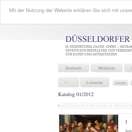
Mit der Nutzung der Website erklären Sie sich mit unse
Startseite
Merkliste
Lotsuche
Gemälde
Katalog 01/2012
1
2
3
4
5
6
7
8
9
10
11
12
13
1
1
Aert