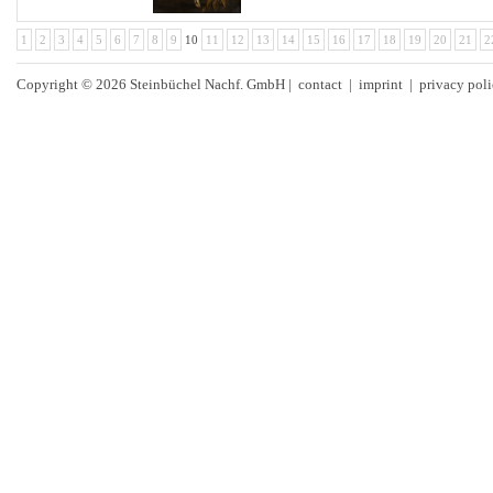
1
2
3
4
5
6
7
8
9
10
11
12
13
14
15
16
17
18
19
20
21
2
Copyright © 2026 Steinbüchel Nachf. GmbH |
contact
|
imprint
|
privacy pol