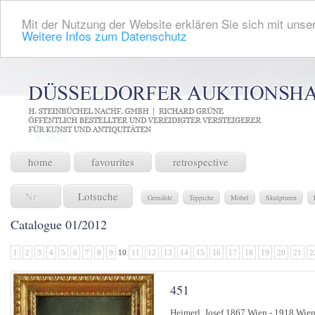
Mit der Nutzung der Website erklären Sie sich mit unser
Weitere Infos zum Datenschutz
home
favourites
retrospective
Lotsuche
Gemälde
Teppiche
Möbel
Skulpturen
Catalogue 01/2012
1
2
3
4
5
6
7
8
9
10
11
12
13
14
15
16
17
18
19
20
21
2
451
Heimerl, Josef 1867 Wien - 1918 Wien 